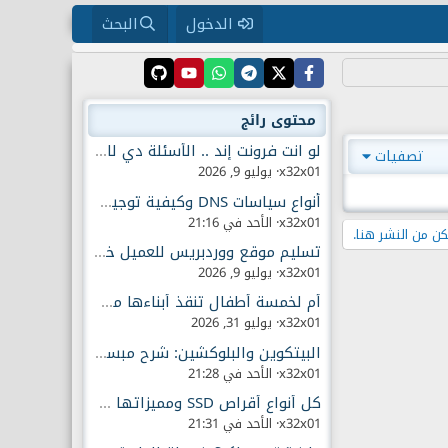
الدخول
البحث
محتوى رائج
لو انت فرونت إند .. الأسئلة دي لازم تكون عارفها
تصفيات
x32x01
يوليو 9, 2026
أنواع سياسات DNS وكيفية توجيه حركة الإنترنت
x32x01
الأحد في 21:16
ن من النشر هنا.
تسليم موقع ووردبريس للعميل خطوة بخطوة
x32x01
يوليو 9, 2026
أم لخمسة أطفال تنقذ أبناءها من أدمان الهواتف الذكية
x32x01
يوليو 31, 2026
البيتكوين والبلوكشين: شرح مبسط للمبتدئين
x32x01
الأحد في 21:28
كل أنواع أقراص SSD ومميزاتها وسلبياتها
x32x01
الأحد في 21:31