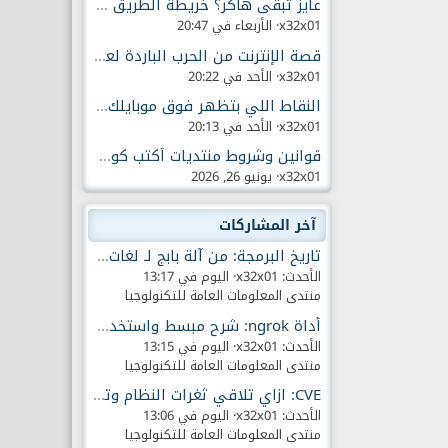
عايز تبقى هاكر؟ خريطة الطريق والمهارات الآن..
x32x01
الأربعاء في 20:47
قصة الإنترنت من الحرب الباردة لعصر الجيل الخامس
x32x01
الأحد في 20:22
النقاط اللي بتظهر فوق موبايلك وخطرها لازم تعرفه
x32x01
الأحد في 20:13
قوانين وشروط منتديات أكتب كود لعلوم الحاسوب
x32x01
يونيو 26, 2026
آخر المشاركات
تاريخ البرمجة: من آلة بابج لـ لغات البرمجة الحديثة
الأحدث: x32x01
اليوم في 13:17
منتدى المعلومات العامة للتكنولوجيا
أداة ngrok: شرح مبسط واستخدامات آمنة وملاحظات!
الأحدث: x32x01
اليوم في 13:15
منتدى المعلومات العامة للتكنولوجيا
CVE: ازاي تلاقي ثغرات النظام وتتعامل معاها بسهولة
الأحدث: x32x01
اليوم في 13:06
منتدى المعلومات العامة للتكنولوجيا