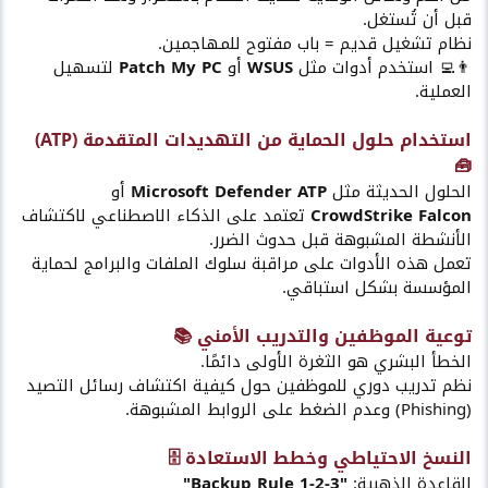
قبل أن تُستغل.
نظام تشغيل قديم = باب مفتوح للمهاجمين.
👨‍💻 استخدم أدوات مثل
WSUS
أو
Patch My PC
لتسهيل
العملية.
استخدام حلول الحماية من التهديدات المتقدمة (ATP)
🧰​
الحلول الحديثة مثل
Microsoft Defender ATP
أو
CrowdStrike Falcon
تعتمد على الذكاء الاصطناعي لاكتشاف
الأنشطة المشبوهة قبل حدوث الضرر.
تعمل هذه الأدوات على مراقبة سلوك الملفات والبرامج لحماية
المؤسسة بشكل استباقي.
توعية الموظفين والتدريب الأمني 📚​
الخطأ البشري هو الثغرة الأولى دائمًا.
نظم تدريب دوري للموظفين حول كيفية اكتشاف رسائل التصيد
(Phishing) وعدم الضغط على الروابط المشبوهة.
النسخ الاحتياطي وخطط الاستعادة 🗄️​
القاعدة الذهبية:
"3-2-1 Backup Rule"