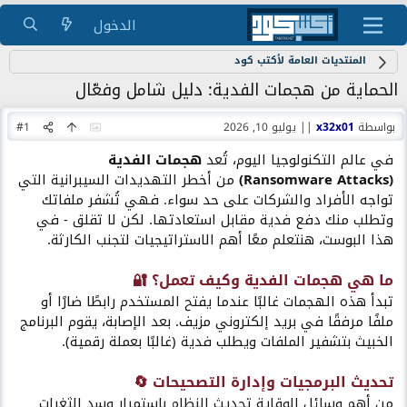
الدخول
المنتديات العامة لأكتب كود
الحماية من هجمات الفدية: دليل شامل وفعّال
بواسطة
x32x01
||
يوليو 10, 2026
#1
في عالم التكنولوجيا اليوم، تُعد
هجمات الفدية
(Ransomware Attacks)
من أخطر التهديدات السيبرانية التي
تواجه الأفراد والشركات على حد سواء. فهي تُشفر ملفاتك
وتطلب منك دفع فدية مقابل استعادتها. لكن لا تقلق - في
هذا البوست، هنتعلم معًا أهم الاستراتيجيات لتجنب الكارثة.
ما هي هجمات الفدية وكيف تعمل؟ 🔐​
تبدأ هذه الهجمات غالبًا عندما يفتح المستخدم رابطًا ضارًا أو
ملفًا مرفقًا في بريد إلكتروني مزيف. بعد الإصابة، يقوم البرنامج
الخبيث بتشفير الملفات ويطلب فدية (غالبًا بعملة رقمية).
تحديث البرمجيات وإدارة التصحيحات 🔄​
من أهم وسائل الوقاية تحديث النظام باستمرار وسد الثغرات