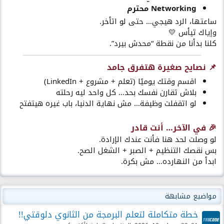
Networking محترم
ساعتها، الرد هيجي… حتى لو اتأخر.
وإياك تيأس 💛
كلنا بدأنا من نقطة “محدش بيرد”.
📌 نصايح صغيرة هتفرق جامد
اقسم وقتك يوميًا (تعلم + مشروع + LinkedIn)
بلاش تقارن نفسك بحد… كل واحد ليه رحلته
لو اتقفلت وظيفة… مش نهاية الدنيا، باب غيره هيتفتح
🎉 في الآخر… أنت قادر
لو وصلت لحد هنا فأنت عندك الإرادة.
بس نقصك التنظيم + الصبر + الشغل الصح.
ابدأ من النهارده… مش بكرة.
مواضيع مشابهة
خطة متكاملة لتعلم البرمجة من الثانوي دلوقتي!!