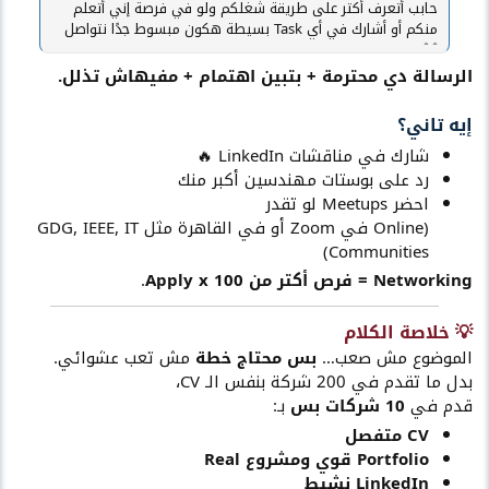
حابب أتعرف أكتر على طريقة شغلكم ولو في فرصة إني أتعلم
منكم أو أشارك في أي Task بسيطة هكون مبسوط جدًا نتواصل
🙌.
الرسالة دي محترمة + بتبين اهتمام + مفيهاش تذلل.
أنقر للتوسيع...
إيه تاني؟​
شارك في مناقشات LinkedIn 🔥
رد على بوستات مهندسين أكبر منك
احضر Meetups لو تقدر
(Online في Zoom أو في القاهرة مثل GDG, IEEE, IT
Communities)
Networking = فرص أكتر من Apply x 100
.
💡 خلاصة الكلام
الموضوع مش صعب…
بس محتاج خطة
مش تعب عشوائي.
بدل ما تقدم في 200 شركة بنفس الـ CV،
قدم في
10 شركات بس
بـ:
CV متفصل
Portfolio قوي ومشروع Real
LinkedIn نشيط