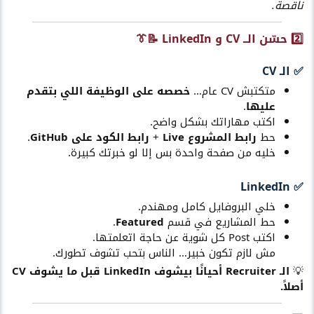
ناقصة.
2️⃣ حسّن الــ CV و LinkedIn 📝👔
✅ الـ CV​
متكتبش CV عام…
خصصه على الوظيفة اللي بتقدم
عليها
.
اكتب مهاراتك بشكل واضح.
حط
رابط المشروع Live
+
رابط الكود على GitHub
.
خليه من صفحة واحدة بس إلا لو خبرتك كبيرة.
✅ LinkedIn​
خلي البروفايل كامل ومهندم.
حط المشاريع في قسم
Featured
.
اكتب Post كل شوية عن حاجة اتعلمتها.
مش لازم تكون خبير… الناس بتحب تشوف تطورك.
💡
الـ Recruiter أحيانًا بيشوف LinkedIn قبل ما يشوف CV
أصلاً.