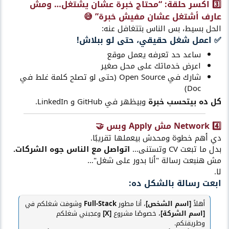
3️⃣ اكسر حلقة: “محتاج خبرة عشان يشتغل… ومش
عارف أشتغل عشان مفيش خبرة” 😅
الحل بسيط، بس الناس بتتغافل عنه:
✅ اعمل شغل حقيقي، حتى لو ببلاش!​
ساعد حد تعرفه يعمل موقع
اعرض خدماتك على محل صغير
شارك في Open Source (حتى لو تصلح كلمة غلط في
Doc)
كل ده بيتحسب خبرة
وبيظهر في GitHub و LinkedIn.
4️⃣ Network مش Apply وبس 🤝
دي أهم خطوة ومحدش بيعملها تقريبًا.
بدل ما تبعت CV وتستنى…
اتواصل مع الناس جوه الشركات.
مش هنبعت رسالة "أنا بدور على شغل"…
لا.
ابعت رسالة بالشكل ده:​
أهلاً
[اسم الشخص]
، أنا مطور
Full-Stack
وشوفت شغلكم في
[اسم الشركة]
، خصوصًا مشروع
[X]
وعجبني شغلكم
وطريقتكم.