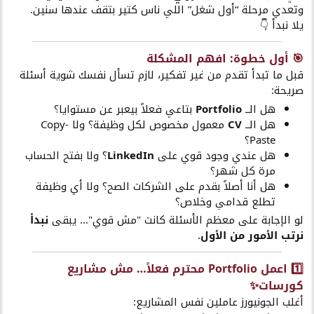
وتعدي مرحلة “أول شغل” اللي ناس كتير بتقف عندها سنين.
يلا نبدأ 👇
🎯 أول خطوة: افهم المشكلة
قبل ما تبدأ تقدم من غير تفكير، لازم تسأل نفسك شوية أسئلة
صريحة:
هل الــ
Portfolio
بتاعي فعلاً بيعبر عن مستوايا؟
هل الــ
CV
معمول مخصوص لكل وظيفة؟ ولا Copy-
Paste؟
هل عندي وجود قوي على
LinkedIn
؟ ولا بفتح الحساب
مرة كل شهر؟
هل أنا أصلاً بقدم على الشركات الصح؟ ولا أي وظيفة
تطلع قدامي وخلاص؟
لو الإجابة على معظم الأسئلة كانت "مش قوي"… يبقى
نبدأ
نرتب الأمور من الأول
.
1️⃣ اعمل Portfolio محترم فعلاً… مش مشاريع
كورسات✨
أغلب الجونيورز عاملين نفس المشاريع: