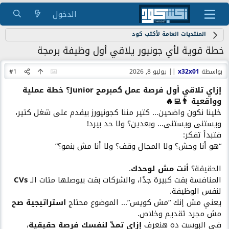
الدخول
المنتديات العامة لأكتب كود
خطة قوية لأي جونيور يلاقي أول وظيفة برمجة
بواسطة
x32x01
||
يوليو 8, 2026
#1
إزاي تلاقي أول فرصة عمل كمبرمج Junior؟ خطة عملية
وواقعية 👨‍💻🔥
خلينا نكون واضحين… كتير مننا كجونيورز بيقدم على شغل كتير،
ويستنى ويستنى… وبعدين؟ ولا حد بيرد!
فتبدأ تفكر:
“هو أنا وحش؟ ولا المجال وقف؟ ولا أنا مش بنمو؟”
الحقيقة؟
أنت مش لوحدك
.
المنافسة بقت كبيرة جدًا، والشركات بقت بيوصلها مئات الـ
CVs
لنفس الوظيفة.
يعني مش إنك “مش كويس”... الموضوع محتاج
استراتيجية صح
مش مجرد تقديم وخلاص.
في البوست ده هنعرف
إزاي تمدّ لنفسك فرصة حقيقية
،