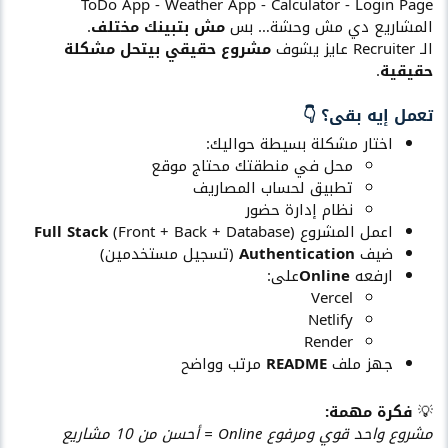
ToDo App - Weather App - Calculator - Login Page
المشاريع دي مش وحشة… بس
مش بتبينك مختلف
.
الـ Recruiter عايز يشوف
مشروع حقيقي بيتحل مشكلة
حقيقية
.
تعمل إيه بقى؟ 👇​
اختار مشكلة بسيطة حواليك:
محل في منطقتك محتاج موقع
تطبيق لحساب المصاريف
نظام إدارة حضور
اعمل المشروع
(Front + Back + Database)
Full Stack
ضيف
Authentication
(تسجيل مستخدمين)
ارفعه
Online
على:
Vercel
Netlify
Render
جهز ملف
README
مرتب وواضح
💡
فكرة مهمة:
مشروع واحد قوي ومرفوع Online = أحسن من 10 مشاريع