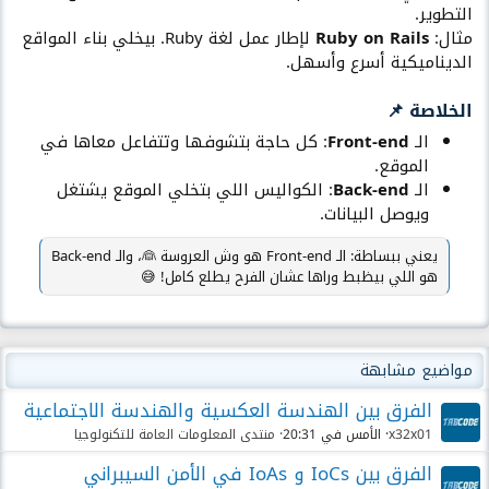
التطوير.
مثال:
Ruby on Rails
لإطار عمل لغة Ruby. بيخلي بناء المواقع
الديناميكية أسرع وأسهل.
الخلاصة 📌​
الـ
Front-end
: كل حاجة بتشوفها وتتفاعل معاها في
الموقع.
الـ
Back-end
: الكواليس اللي بتخلي الموقع يشتغل
ويوصل البيانات.
يعني ببساطة: الـ Front-end هو وش العروسة 👰، والـ Back-end
هو اللي بيظبط وراها عشان الفرح يطلع كامل! 😅
أنقر للتوسيع...
مواضيع مشابهة
الفرق بين الهندسة العكسية والهندسة الاجتماعية
x32x01
الأمس في 20:31
منتدى المعلومات العامة للتكنولوجيا
الفرق بين IoCs و IoAs في الأمن السيبراني