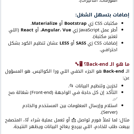
الفورمات، التأثيرات).
إضافات بتسهل الشغل:​
مكتبات CSS زي
Bootstrap
أو
Materialize
.
أطر عمل JavaScript زي
Vue
،
Angular
، أو
React
(اللي
تعتبر مكتبة).
إضافات CSS زي
SASS
أو
LESS
عشان تنظيم الكود بشكل
احترافي.
ما هو الـ Back-end؟ 🖥️🔧​
الـ
Back-end
هو الجزء الخفي اللي ورا الكواليس. هو المسؤول
عن:
تخزين وتنظيم البيانات 📂.
التأكد إن كل حاجة في الواجهة (Front-end) شغالة صح
✅.
استلام وإرسال المعلومات بين المستخدم والخادم
(Server).
مثال: لما تملأ فورم تواصل 📩 أو تعمل عملية شراء 🛒، المتصفح
بيبعت طلب للخادم، اللي بيرجع يعالج البيانات ويظهر النتيجة.