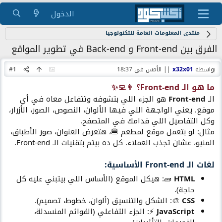
الدخول
منتدى المعلومات العامة للتكنولوجيا
الفرق بين Front-end و Back-end في تطوير المواقع
بواسطة
x32x01
||
الأمس في 18:37
#1
ما هو الـ Front-end؟ 👨‍💻✨​
الـ
Front-end
هو الجزء اللي بتشوفه وتتفاعل معاه في أي
موقع. يعني الواجهة اللي فيها الألوان، النصوص، الصور، الأزرار،
وكل التفاصيل اللي قدامك في المتصفح.
مثال: لو بتعمل موقع لمطعم 🍔، هتعرض العنوان، صور الأطباق،
المنيو، عشان تجذب العملاء. كل ده بيتم بتقنيات الـ Front-end.
لغات الـ Front-end الأساسية:​
HTML
🧱: هيكل الموقع (الأساس اللي بيتبني عليه كل
حاجة).
CSS
🎨: الشكل والتنسيق (ألوان، خطوط، تصميم).
JavaScript
⚡: الجزء التفاعلي (القوائم المنسدلة،