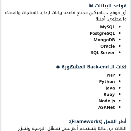
قواعد البيانات 📊​
أي موقع ديناميكي محتاج قاعدة بيانات لإدارة المنتجات والعملاء
والمحتوى. أمثلة:
MySQL
PostgreSQL
MongoDB
Oracle
SQL Server
لغات الـ Back-end المشهورة 🔥​
PHP
Python
Java
Ruby
Node.js
ASP.Net
أطر العمل (Frameworks):​
اللغات دي غالبًا بتستخدم أطر عمل تسهّل البرمجة وتسرّع