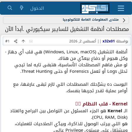
الدخول
منتدى المعلومات العامة للتكنولوجيا
مصطلحات أنظمة التشغيل للسايبر سيكيورتي .أبدأ الآن
بواسطة
x32x01
||
أغسطس 2, 2026
#1
أنظمة التشغيل (Windows, Linux, macOS) هي قلب أي جهاز -
وكل هجوم أو دفاع بيعدّي من هناك.
لو مش فاهم المصطلحات الأساسية، هتبقى تايه لما تيجي
تحلل Logs أو تعمل Forensics أو حتى Threat Hunting.
البوست ده يشرّحلك المصطلحات اللي لازم تبقى عارفها، مع
أوامر عملية تقدر تجربها بنفسك.
Kernel -
قلب
النظام ❤️‍🔥​
الـ
Kernel
هو الجزء المسئول عن التواصل بين البرامج والعتاد
(CPU, RAM, Disk).
هو اللي بيرتب الوصول للذاكرة، وبيدّي الصلاحيات للعمليات،
وبيشتغل على مستوى Privilege عالي.