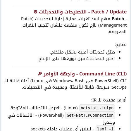
Patch / Update - التصليحات والتحديثات ⚙️​
ـ
Patch
مهم لسد ثغرات. عملية إدارة التحديثات (Patch
Management) لازم تكون منظمة علشان تتجنب الثغرات
المعروفة.
نصايح:
طبّق تحديثات أمنية بشكل منتظم.
اختبر التحديثات قبل توزيعها على الإنتاج.
Command Line (CLI) - واجهة الأوامر 🔎​
CLI (PowerShell في Windows، Bash في Linux) أداة قاتلة للـ
SecOps: سريعة، قابلة للأتمتة، ومفيدة في التحقيقات.
أوامر مفيدة للـ IR:
(Linux) - لعرض الاتصالات المفتوحة
netstat -tulpn
(PowerShell) - الاتصالات في
Get-NetTCPConnection
ويندوز
- لبينين أي عمليات عاملة sockets
lsof -i