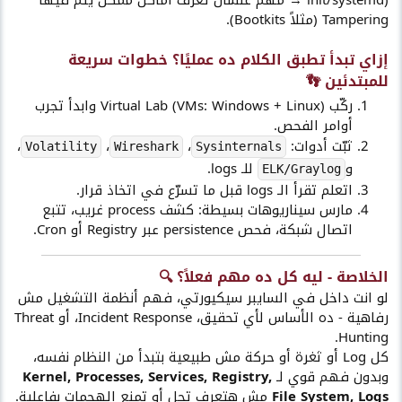
Tampering (مثلاً Bootkits).
إزاي تبدأ تطبق الكلام ده عمليًا؟ خطوات سريعة
للمبتدئين 👣​
ركّب Virtual Lab (VMs: Windows + Linux) وابدأ تجرب
أوامر الفحص.
ثبّت أدوات:
،
،
،
Volatility
Wireshark
Sysinternals
و
للـ logs.
ELK/Graylog
اتعلم تقرأ الـ logs قبل ما تسرّع في اتخاذ قرار.
مارس سيناريوهات بسيطة: كشف process غريب، تتبع
اتصال شبكة، فحص persistence عبر Registry أو Cron.
الخلاصة - ليه كل ده مهم فعلاً؟ 🔍​
لو انت داخل في السايبر سيكيورتي، فهم أنظمة التشغيل مش
رفاهية - ده الأساس لأي تحقيق، Incident Response، أو Threat
Hunting.
كل Log أو ثغرة أو حركة مش طبيعية بتبدأ من النظام نفسه،
وبدون فهم قوي لـ
Kernel, Processes, Services, Registry,
File System, Logs
مش هتعرف تِحل أو تِمنع الهجمات بفاعلية.