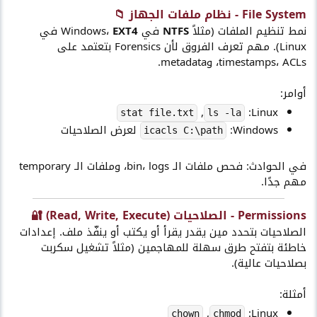
File System - نظام ملفات الجهاز 📁​
نمط تنظيم الملفات (مثلاً
NTFS
في Windows،
EXT4
في
Linux). مهم تعرف الفروق لأن Forensics بتعتمد على
timestamps، ACLs، وmetadata.
أوامر:
,
Linux:
stat file.txt
ls -la
Windows:
لعرض الصلاحيات
icacls C:\path
في الحوادث: فحص ملفات الـ bin، logs، وملفات الـ temporary
مهم جدًا.
Permissions - الصلاحيات (Read, Write, Execute) 🔐​
الصلاحيات بتحدد مين يقدر يقرأ أو يكتب أو ينفّذ ملف. إعدادات
خاطئة بتفتح طرق سهلة للمهاجمين (مثلاً تشغيل سكربت
بصلاحيات عالية).
أمثلة:
,
Linux:
chown
chmod