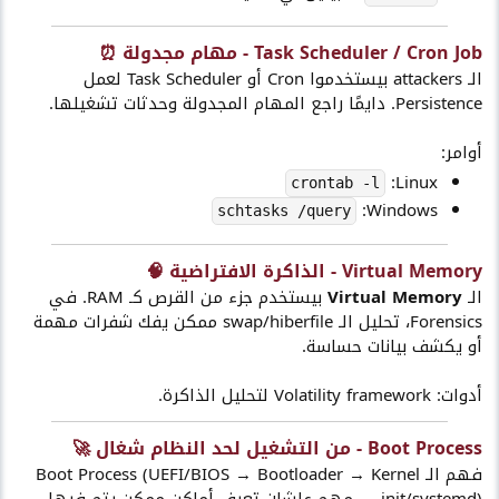
Task Scheduler / Cron Job - مهام مجدولة ⏰​
الـ attackers بيستخدموا Cron أو Task Scheduler لعمل
Persistence. دايمًا راجع المهام المجدولة وحدثات تشغيلها.
أوامر:
Linux:
crontab -l
Windows:
schtasks /query
Virtual Memory - الذاكرة الافتراضية 🧠​
الـ
Virtual Memory
بيستخدم جزء من القرص كـ RAM. في
Forensics، تحليل الـ swap/hiberfile ممكن يفك شفرات مهمة
أو يكشف بيانات حساسة.
أدوات: Volatility framework لتحليل الذاكرة.
Boot Process - من التشغيل لحد النظام شغال 🚀​
فهم الـ Boot Process (UEFI/BIOS → Bootloader → Kernel
→ init/systemd) مهم علشان تعرف أماكن ممكن يتم فيها