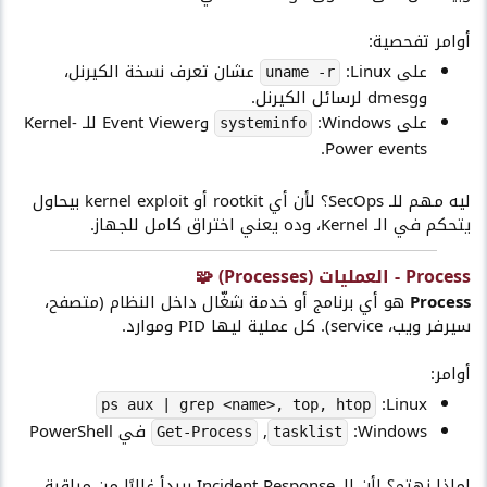
أوامر تفحصية:
على Linux:
عشان تعرف نسخة الكيرنل،
uname -r
وdmesg لرسائل الكيرنل.
على Windows:
وEvent Viewer للـ Kernel-
systeminfo
Power events.
ليه مهم للـ SecOps؟ لأن أي rootkit أو kernel exploit بيحاول
يتحكم في الـ Kernel، وده يعني اختراق كامل للجهاز.
Process -
العمليات (Processes)
🧩​
Process
هو أي برنامج أو خدمة شغّال داخل النظام (متصفح،
سيرفر ويب، service). كل عملية ليها PID وموارد.
أوامر:
Linux:
ps aux | grep <name>, top, htop
Windows:
,
في PowerShell
Get-Process
tasklist
لماذا نهتم؟ لأن الـ Incident Response بيبدأ غالبًا من مراقبة