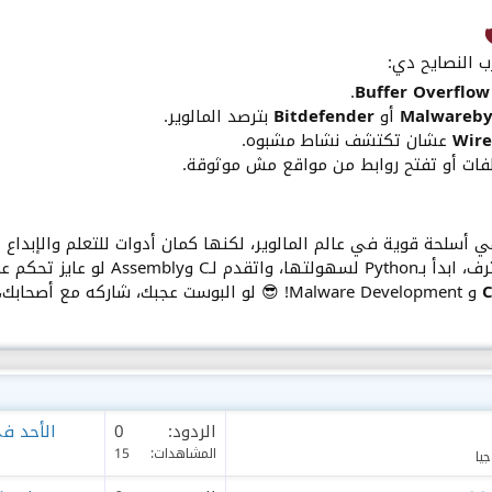
ب النصايح دي:
.
Buffer Overflow
Malwareby
أو
Bitdefender
بترصد المالوير.
Wire
عشان تكتشف نشاط مشبوه.
فات أو تفتح روابط من مواقع مش موثوقة.
أسلحة قوية في عالم المالوير، لكنها كمان أدوات للتعلم والإبداع ل
عايز تحكم عميق. تابع
C
و Malware Development! 😎 لو البوست عجبك، شاركه مع أ
الردود
0
الأحد في 22
المشاهدات
15
يا