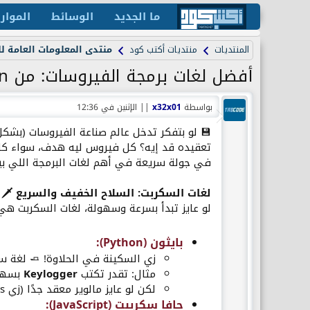
ما الجديد
الوسائط
الموار
المنتديات
منتديات أكتب كود
منتدى المعلومات العامة لل
أفضل لغات برمجة الفيروسات: من Python لـAssembly
بواسطة
x32x01
||
الإثنين في 12:36
💾 لو بتفكر تدخل عالم صناعة الفيروسات (بشك
تعقيده قد إيه؟ كل فيروس ليه هدف، سواء كان
في جولة سريعة في أهم لغات البرمجة اللي ب
لغات السكربت: السلاح الخفيف والسريع 🗡️
لو عايز تبدأ بسرعة وسهولة، لغات السكربت هي 
بايثون (Python)
:​
زي السكينة في الحلاوة! 🧈 لغة س
مثال: تقدر تكتب
Keylogger
بسهول
لكن لو عايز مالوير معقد جدًا (زي Rootkits)، البايثون مش هتبقى الأفضل.
جافا سكريبت (JavaScript)
:​