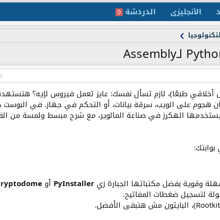
د
الأنجليزى
الدردشة
0
تكنولوجيا
ل أخلاقي طبعًا)، لازم تسأل نفسك: عايز تعمل فيروس لإيه؟ هتسته
 هجوم على الويب، سرقة بيانات، أو التحكم في جهاز. في البوست د
يستخدمها الهكرز في صناعة المالوير، مع شرح مبسط ولمسة من الف
بوابتك:
هلة وقوية بفضل مكتباتها الجبارة زي
PyInstaller
أو
cryptodome
ة لتسجيل ضغطات المفاتيح.