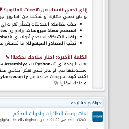
إزاي تحمي نفسك من هجمات المالوير؟ 🛡️​
لو عايز تحمي جهازك أو شبكتك من المالوير، جر
حدّث نظامك
: التحديثات بتصلّح ثغرات زي
استخدم مضاد فيروسات
: برامج زي
tes
راقب الشبكة
: استخدم أدوات زي
shark
تجنّب المصادر المجهولة
: ما تحملش مل
الكلمة الأخيرة: اختار سلاحك بحكمة! 🔧​
لغات البرمجة زي
C++
،
Python
، و
Assembly
هي 
استخدمتها صح. لو عايز تبقى هكر أخلاقي محترف، ابدأ بـPython لسهولتها، واتقدم لـC وAssembly لو 
اكتب كود
لشروحات جديدة عن
ybersecurity
لو عندك سؤال! 🚀
مواضيع مشابهة
لغات برمجة الطائرات وأدوات التحكم
x32x01
الأحد في 21:22
منتدى المعلومات العامة للتكنولوج