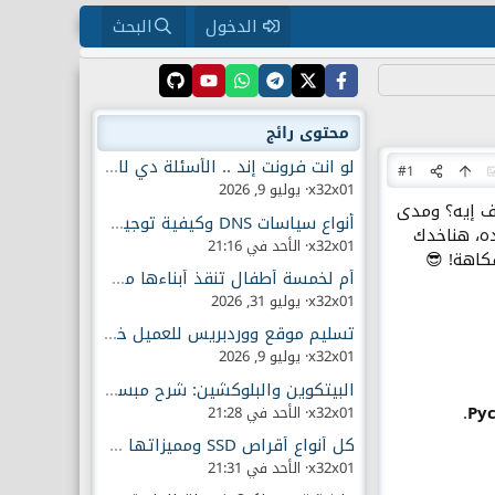
الدخول
البحث
محتوى رائج
لو انت فرونت إند .. الأسئلة دي لازم تكون عارفها
#1
x32x01
يوليو 9, 2026
دف إيه؟ ومدى
أنواع سياسات DNS وكيفية توجيه حركة الإنترنت
ه، هناخدك
x32x01
الأحد في 21:16
كاهة! 😎
أم لخمسة أطفال تنقذ أبناءها من أدمان الهواتف الذكية
x32x01
يوليو 31, 2026
تسليم موقع ووردبريس للعميل خطوة بخطوة
x32x01
يوليو 9, 2026
البيتكوين والبلوكشين: شرح مبسط للمبتدئين
.
Py
x32x01
الأحد في 21:28
كل أنواع أقراص SSD ومميزاتها وسلبياتها
x32x01
الأحد في 21:31