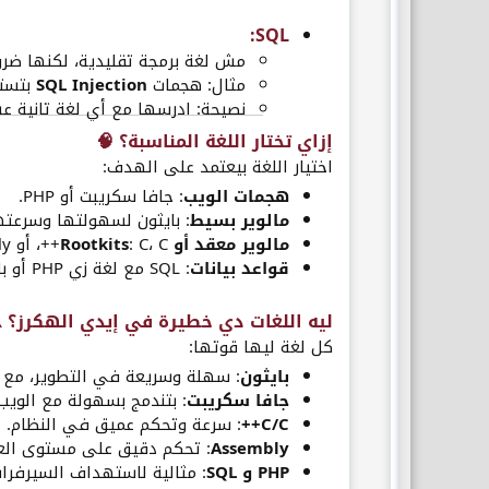
:​
SQL
مش لغة برمجة تقليدية، لكنها ضرور
مثال: هجمات
SQL Injection
بتستخدم SQL عشان تسرق بيان
نصيحة: ادرسها مع أي لغة تانية 
إزاي تختار اللغة المناسبة؟ 🧠​
اختيار اللغة بيعتمد على الهدف:
هجمات الويب
: جافا سكريبت أو PHP.
مالوير بسيط
: بايثون لسهولتها وسرعته
مالوير معقد أو Rootkits
: C، C++، أو Assembly.
قواعد بيانات
: SQL مع لغة زي PHP أو بايثون.
ليه اللغات دي خطيرة في إيدي الهكرز؟ ⚠️
كل لغة ليها قوتها:
بايثون
: سهلة وسريعة في التطوير، مع م
جافا سكريبت
: بتندمج بسهولة مع الويب
C/C++
: سرعة وتحكم عميق في النظام.
Assembly
: تحكم دقيق على مستوى العت
PHP و SQL
: مثالية لاستهداف السيرفرات 