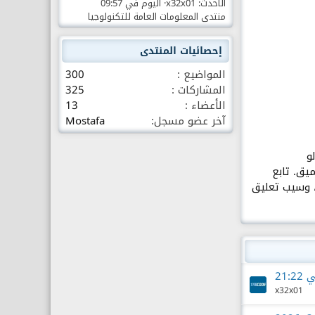
الأحدث: x32x01
اليوم في 09:57
منتدى المعلومات العامة للتكنولوجيا
إحصائيات المنتدى
المواضيع
300
المشاركات
325
الأعضاء
13
آخر عضو مسجل
Mostafa
و
صحابك، وسيب تعليق
21:
x32x01