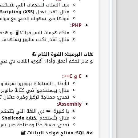
ست الستات للهجمات اللي بتستهدف ا
مثال: تقدر تعمل
 Scripting (XSS)
قوتها في سهولة الدمج مع مواقع 
:​
PHP
ملكة هجمات السيرفرات! 🖥️ لو هدفك قواعد
مثال: تقدر تكتب مالوير يستهدف ثغرات ف
لغات البرمجة: القوة الخام 💪
لو عايز تحكم أعمق وأداء أقوى، اللغات دي هي
C و C++
:​
الأبطال الثقيلة! ⚡ بيوفروا سرعة و
مثال: بيستخدموا في كتابة مالوير
تحدي: محتاجة تركيز وخبرة عشان تت
:​
Assembly
يا كبيرة! 👑 دي اللغة اللي بتتحك
مثال: بتُستخدم لكتابة
Shellcode
ف
تحدي: صعبة جدًا ومحتاجة صبر، بس 
لغة SQL: مفتاح قواعد البيانات 🔐