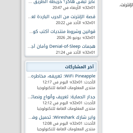
عايز تبقى هاكر؟ خريطة الطريق والمهارات الآن..
نترنت.
x32x01
الأربعاء في 20:47
قصة الإنترنت من الحرب الباردة لعصر الجيل الخامس
x32x01
الأحد في 20:22
قوانين وشروط منتديات أكتب كود لعلوم الحاسوب
x32x01
يونيو 26, 2026
هجمات Denial-of-Sleep وأمان أجهزة IoT
x32x01
الأحد في 21:24
آخر المشاركات
WiFi Pineapple: تعريفه، مخاطره، وإزاي تحمي نفسك
الأحدث: x32x01
اليوم في 12:17
منتدى المعلومات العامة للتكنولوجيا
جدار الحماية: تعريف وأنواع ونصائح عملية
الأحدث: x32x01
اليوم في 12:12
منتدى المعلومات العامة للتكنولوجيا
واير شارك Wireshark: تحميل وفوائد البرنامج
الأحدث: x32x01
اليوم في 12:08
منتدى المعلومات العامة للتكنولوجيا