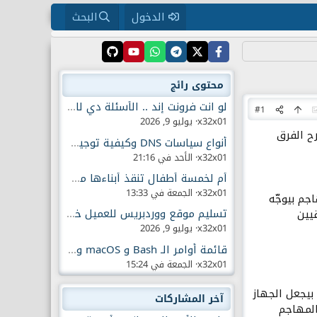
الدخول
البحث
محتوى رائج
لو انت فرونت إند .. الأسئلة دي لازم تكون عارفها
#1
x32x01
يوليو 9, 2026
ح الفرق
أنواع سياسات DNS وكيفية توجيه حركة الإنترنت
x32x01
الأحد في 21:16
أم لخمسة أطفال تنقذ أبناءها من أدمان الهواتف الذكية
x32x01
الجمعة في 13:33
جم بيوجّه
تسليم موقع ووردبريس للعميل خطوة بخطوة
يين
x32x01
يوليو 9, 2026
قائمة أوامر الـ Bash و macOS و CMD و .....
x32x01
الجمعة في 15:24
يجعل الجهاز
آخر المشاركات
المهاجم