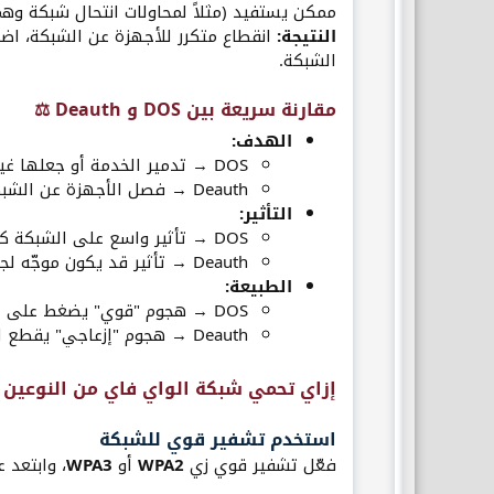
ممكن يستفيد (مثلاً لمحاولات انتحال شبكة وه
النتيجة:
انقطاع متكرر للأجهزة عن الشبكة، اضط
الشبكة.
مقارنة سريعة بين DOS و Deauth ⚖️​
الهدف:
DOS → تدمير الخدمة أو جعلها غير قابلة للاستخدام.
Deauth → فصل الأجهزة عن الشبكة مؤقتًا للتحكم في الاتصالات.
التأثير:
DOS → تأثير واسع على الشبكة كلها.
Deauth → تأثير قد يكون موجّه لجهاز واحد أو مجموعة محدودة من الأجهزة.
الطبيعة:
DOS → هجوم "قوي" يضغط على الموارد.
Deauth → هجوم "إزعاجي" يقطع الاتصالات ويخلّي الأجهزة تبحث عن حلول.
إزاي تحمي شبكة الواي فاي من النوعين 
استخدم تشفير قوي للشبكة​
فعّل تشفير قوي زي
WPA2
أو
WPA3
، وابتعد 