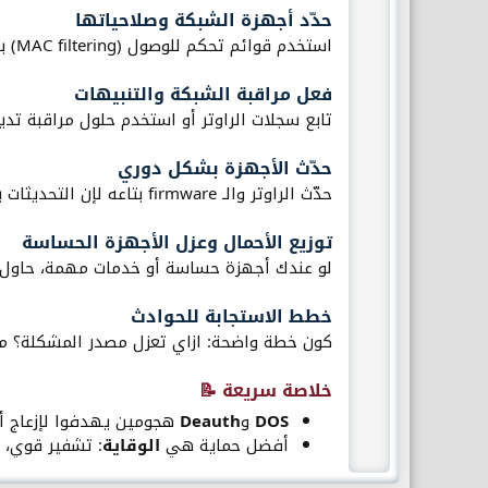
حدّد أجهزة الشبكة وصلاحياتها​
استخدم قوائم تحكم للوصول (MAC filtering) بحذر، وفصل الشبكات للضيف والداخلية عشان تقلل أثر أى اختراق.
فعل مراقبة الشبكة والتنبيهات​
تابع سجلات الراوتر أو استخدم حلول مراقبة تدي
حدّث الأجهزة بشكل دوري​
حدّث الراوتر والـ firmware بتاعه لإن التحديثات بتسد ثغرات وقد تحسّن مقاومة الهجمات.
توزيع الأحمال وعزل الأجهزة الحساسة​
لو عندك أجهزة حساسة أو خدمات مهمة، حاول ت
خطط الاستجابة للحوادث​
كون خطة واضحة: ازاي تعزل مصدر المشكلة؟ مين
خلاصة سريعة 📝​
DOS
و
Deauth
هجومين يهدفوا لإزعاج أ
أفضل حماية هي
الوقاية
: تشفير قوي، 