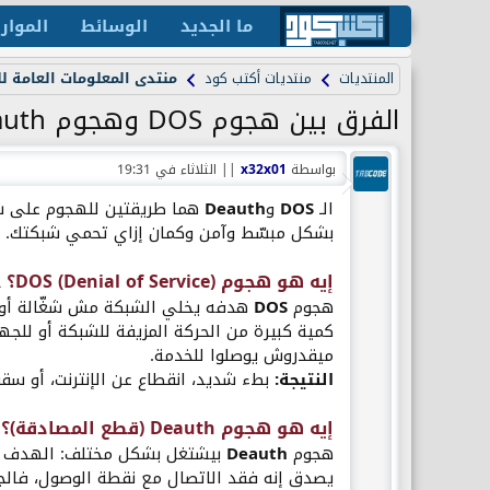
ما الجديد
الوسائط
الموار
المنتديات
منتديات أكتب كود
منتدى المعلومات العامة لل
الفرق بين هجوم DOS وهجوم Deauth على الواي فاي
بواسطة
x32x01
||
الثلاثاء في 19:31
الـ
DOS
و
Deauth
هما طريقتين للهجوم على شب
بشكل مبسّط وآمن وكمان إزاي تحمي شبكتك.
إيه هو هجوم DOS (Denial of Service)؟ ⚠️​
هجوم
DOS
هدفه يخلي الشبكة مش شغّالة أو بطي
كمية كبيرة من الحركة المزيفة للشبكة أو للجه
ميقدروش يوصلوا للخدمة.
النتيجة:
بطء شديد، انقطاع عن الإنترنت، أو سقو
إيه هو هجوم Deauth (قطع المصادقة)؟ 🔌​
هجوم
Deauth
بيشتغل بشكل مختلف: الهدف هن
يصدق إنه فقد الاتصال مع نقطة الوصول، فالجه