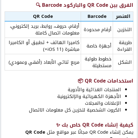
الفرق بين QR Code والباركود Barcode 🔍​
العنصر
Barcode
QR Code
أرقام، حروف، روابط، بريد إلكتروني،
التخزين
أرقام محدودة
معلومات اتصال كاملة
طريقة
كاميرا الهاتف + تطبيق أو الكاميرا
أجهزة خاصة
القراءة
مباشرة (iOS 11+)
خطوط طولية
الشكل
مربع ثنائي الأبعاد (أفقي وعمودي)
مستطيلة
استخدامات QR Code 📦​
المنتجات الغذائية والأدوية
الأجهزة الكهربائية والإلكترونية
الإعلانات والمجلات
الكروت الشخصية لتخزين كل معلومات الاتصال
كيفية إنشاء QR Code خاص بك ✨​
يمكن إنشاء QR Code مجانًا عبر مواقع مثل
QR Code