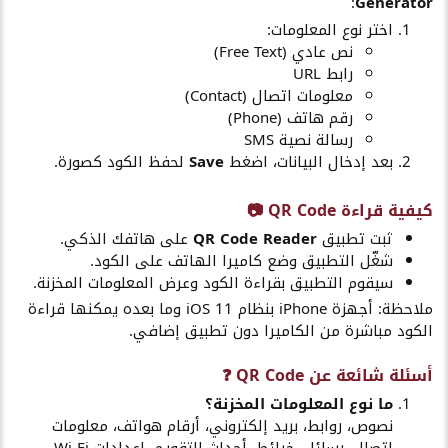
:
Generator
اختر نوع المعلومات:
نص عادي (Free Text)
رابط URL
معلومات اتصال (Contact)
رقم هاتف (Phone)
رسالة نصية SMS
بعد إدخال البيانات، اضغط
Save
لحفظ الكود كصورة.
كيفية قراءة QR Code 📷​
ثبت تطبيق
QR Code Reader
على هاتفك الذكي.
شغّل التطبيق وضع كاميرا الهاتف على الكود.
سيقوم التطبيق بقراءة الكود وعرض المعلومات المخزنة.
ملاحظة: أجهزة iPhone بنظام iOS 11 وما بعده يمكنها قراءة
الكود مباشرة من الكاميرا دون تطبيق إضافي.
أسئلة شائعة عن QR Code ❓​
ما نوع المعلومات المخزنة؟
نصوص، روابط، بريد إلكتروني، أرقام هواتف، معلومات
اتصال، رسائل، خرائط، أحداث التقويم، إعدادات Wi-Fi.