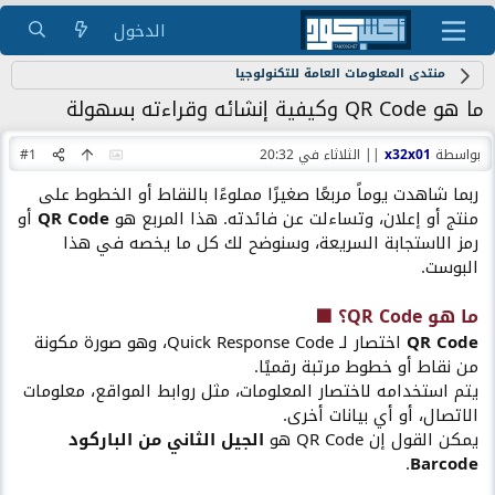
الدخول
منتدى المعلومات العامة للتكنولوجيا
ما هو QR Code وكيفية إنشائه وقراءته بسهولة
بواسطة
x32x01
||
الثلاثاء في 20:32
#1
ربما شاهدت يوماً مربعًا صغيرًا مملوءًا بالنقاط أو الخطوط على
منتج أو إعلان، وتساءلت عن فائدته. هذا المربع هو
QR Code
أو
رمز الاستجابة السريعة، وسنوضح لك كل ما يخصه في هذا
البوست.
ما هو QR Code؟ 🟩​
QR Code
اختصار لـ Quick Response Code، وهو صورة مكونة
من نقاط أو خطوط مرتبة رقميًا.
يتم استخدامه لاختصار المعلومات، مثل روابط المواقع، معلومات
الاتصال، أو أي بيانات أخرى.
يمكن القول إن QR Code هو
الجيل الثاني من الباركود
.
Barcode