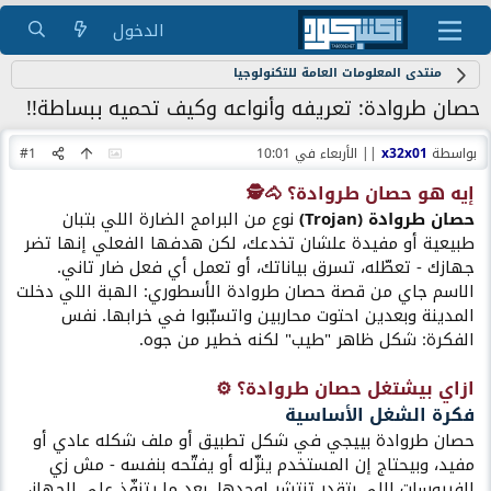
الدخول
منتدى المعلومات العامة للتكنولوجيا
حصان طروادة: تعريفه وأنواعه وكيف تحميه ببساطة!!
بواسطة
x32x01
||
الأربعاء في 10:01
#1
إيه هو حصان طروادة؟ 🐴🕵️​
حصان طروادة (Trojan)
نوع من البرامج الضارة اللي بتبان
طبيعية أو مفيدة علشان تخدعك، لكن هدفها الفعلي إنها تضر
جهازك - تعطّله، تسرق بياناتك، أو تعمل أي فعل ضار تاني.
الاسم جاي من قصة حصان طروادة الأسطوري: الهبة اللي دخلت
المدينة وبعدين احتوت محاربين واتسبّبوا في خرابها. نفس
الفكرة: شكل ظاهر "طيب" لكنه خطير من جوه.
ازاي بيشتغل حصان طروادة؟ ⚙️​
فكرة الشغل الأساسية​
حصان طروادة بييجي في شكل تطبيق أو ملف شكله عادي أو
مفيد، وبيحتاج إن المستخدم ينزّله أو يفتّحه بنفسه - مش زي
الفيروسات اللي بتقدر تنتشر لوحدها. بعد ما يتنفّذ على الجهاز،