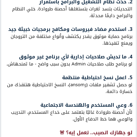
2. حدّث نظام التشغيل والبرامج باستمرار​
التحديثات بتسد ثغرات بتستغلها أحصنة طروادة. خلي النظام
والبرامج دايمًا محدثة.
3. استخدم مضاد فيروسات ومكافح برمجيات خبيثة جيد​
برنامج حماية موثوق يقدر يكتشف وأنواع مختلفة من التروجان
ويمنع تنفيذها.
4. ما تديش صلاحيات إدارية لأي برنامج غير موثوق​
لو برنامج طلب صلاحيات Admin بدون سبب واضح - ما تمنحهاش.
5. اعمل نسخ احتياطية منتظمة​
لو حصل تشفير ملفات (رansom)، النسخ الاحتياطية هتنقذك من
خسارة دائمة.
6. وعي المستخدم والهندسة الاجتماعية​
لأن أحصنة طروادة غالبًا بتعتمد على خداع المستخدم، التدريب
والوعي هما خط الدفاع الأول.
لو جهازك اتصيب.. تعمل إيه؟ 🚨​