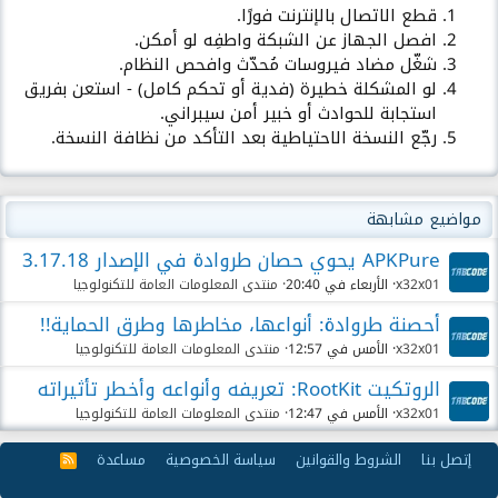
قطع الاتصال بالإنترنت فورًا.
افصل الجهاز عن الشبكة واطفِه لو أمكن.
شغّل مضاد فيروسات مُحدّث وافحص النظام.
لو المشكلة خطيرة (فدية أو تحكم كامل) - استعن بفريق
استجابة للحوادث أو خبير أمن سيبراني.
رجّع النسخة الاحتياطية بعد التأكد من نظافة النسخة.
مواضيع مشابهة
APKPure يحوي حصان طروادة في الإصدار 3.17.18
x32x01
الأربعاء في 20:40
منتدى المعلومات العامة للتكنولوجيا
أحصنة طروادة: أنواعها، مخاطرها وطرق الحماية!!
x32x01
الأمس في 12:57
منتدى المعلومات العامة للتكنولوجيا
الروتكيت RootKit: تعريفه وأنواعه وأخطر تأثيراته
x32x01
الأمس في 12:47
منتدى المعلومات العامة للتكنولوجيا
إتصل بنا
الشروط والقوانين
سياسة الخصوصية
مساعدة
R
S
S