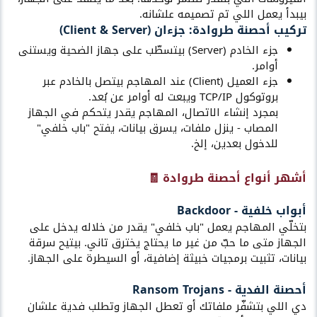
بيبدأ يعمل اللي تم تصميمه علشانه.
تركيب أحصنة طروادة: جزءان (Client & Server)​
جزء الخادم (Server) بيتسطّب على جهاز الضحية ويستنى
أوامر.
جزء العميل (Client) عند المهاجم بيتصل بالخادم عبر
بروتوكول TCP/IP ويبعت له أوامر عن بُعد.
بمجرد إنشاء الاتصال، المهاجم يقدر يتحكم في الجهاز
المصاب - ينزل ملفات، يسرق بيانات، يفتح "باب خلفي"
للدخول بعدين، إلخ.
أشهر أنواع أحصنة طروادة 🧾​
أبواب خلفية - Backdoor​
بتخلّي المهاجم يعمل "باب خلفي" يقدر من خلاله يدخل على
الجهاز متى ما حبّ من غير ما يحتاج يخترق تاني. بيتيح سرقة
بيانات، تثبيت برمجيات خبيثة إضافية، أو السيطرة على الجهاز.
أحصنة الفدية - Ransom Trojans​
دي اللي بتشفّر ملفاتك أو تعطل الجهاز وتطلب فدية علشان