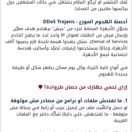
تفك التشفير أو ترجّع النظام يشتغل. في حالات المشغلين دول
بيكسبوا ملايين من الضحايا.
أحصنة الهجوم الموزع - DDoS Trojans​
بتحوّل الأجهزة المصابة لجزء من "جيش" بيهاجم هدف معيّن
بإرسال فيض من الطلبات لعنوان IP واحد لحد ما يطيح الخادم
(Denial of Service). عشان ينفذوا هجمة ناجحة لازم يصيبوا آلاف
الأجهزة، وغالبًا بيستخدموا إيميلات تصيّد وأساليب هندسة
اجتماعية لجمع الأجهزة.
في أنواع تانية كثيرة، وكل يوم ممكن يظهر شكل أو طريقة
جديدة للهجوم.
إزاي تحمي جهازك من حصان طروادة؟ 🛡️​
1. ما تفتحش ملفات أو برامج من مصادر مش موثوقة​
لو حصل واتلقّيت ملف من إيميل غريب أو رابط في رسالة مش
متوقعة - ما تفتحهش. خلي دايمًا شكّك حاضر مع الملفات
الغريبة.